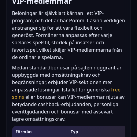
VIP-medlemmar
Belöningar är självklart kärnan i ett VIP-
program, och det är här Pommi Casino verkligen
anstränger sig för att vara flexibelt och
generöst. Förmånerna anpassas efter varje
spelares spelstil, storlek på insatser och
favoritspel, vilket skiljer VIP-medlemmarna från
de ordinarie spelarna.
Medan standardbonusar på sajten noggrant är
uppbyggda med omsättningskrav och
begränsningar, erbjuder VIP-sektionen mer
anpassade lösningar. Istället för generiska
free
spins
eller bonusar kan VIP-medlemmar njuta av
betydande cashback-erbjudanden, personliga
eventbjudanden och bonusar med avsevärt
lägre omsättningskrav.
Förmån
Typ