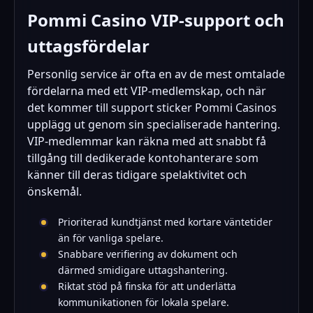
Pommi Casino VIP-support och
uttagsfördelar
Personlig service är ofta en av de mest omtalade
fördelarna med ett VIP-medlemskap, och när
det kommer till support sticker Pommi Casinos
upplägg ut genom sin specialiserade hantering.
VIP-medlemmar kan räkna med att snabbt få
tillgång till dedikerade kontohanterare som
känner till deras tidigare spelaktivitet och
önskemål.
Prioriterad kundtjänst med kortare väntetider
än för vanliga spelare.
Snabbare verifiering av dokument och
därmed smidigare uttagshantering.
Riktat stöd på finska för att underlätta
kommunikationen för lokala spelare.