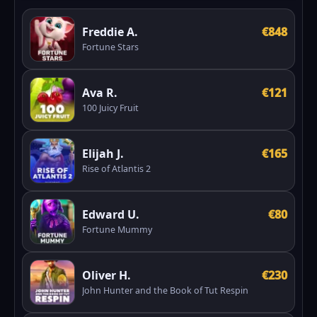
Freddie A.
€848
Fortune Stars
Ava R.
€121
100 Juicy Fruit
Elijah J.
€165
Rise of Atlantis 2
Edward U.
€80
Fortune Mummy
Oliver H.
€230
John Hunter and the Book of Tut Respin