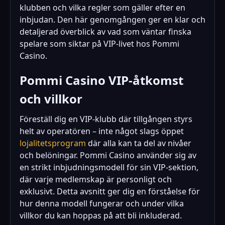
klubben och vilka regler som gäller efter en
inbjudan. Den här genomgången ger en klar och
detaljerad överblick av vad som väntar finska
spelare som siktar på VIP-livet hos Pommi
Casino.
Pommi Casino VIP-åtkomst
och villkor
Föreställ dig en VIP-klubb där tillgången styrs
helt av operatören – inte något slags öppet
lojalitetsprogram
där alla kan ta del av nivåer
och belöningar. Pommi Casino använder sig av
en strikt inbjudningsmodell för sin VIP-sektion,
där varje medlemskap är personligt och
exklusivt. Detta avsnitt ger dig en förståelse för
hur denna modell fungerar och under vilka
villkor du kan hoppas på att bli inkluderad.