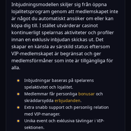
Inbjudningsmodellen skiljer sig från öppna
lojalitetsprogram genom att medlemskapet inte
är något du automatiskt ansöker om eller kan
köpa dig till. I stället utvärderar casinot
kontinuerligt spelarnas aktiviteter och profiler
innan en exklusiv inbjudan skickas ut. Det
skapar en känsla av särskild status eftersom
VIP-medlemskapet är begränsat och ger
medlemsförmåner som inte är tillgängliga för
alla.
Inbjudningar baseras på spelarens
spelaktivitet och lojalitet.
Medlemmar får personliga
bonusar
och
skräddarsydda
erbjudanden
.
Extra snabb support och personlig relation
med VIP-manager.
Unika event och exklusiva tävlingar i VIP-
sektionen.