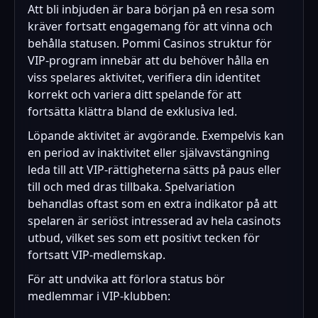
Att bli inbjuden är bara början på en resa som
kräver fortsatt engagemang för att vinna och
behålla statusen. Pommi Casinos struktur för
VIP-program innebär att du behöver hålla en
viss spelares aktivitet, verifiera din identitet
korrekt och variera ditt spelande för att
fortsätta klättra bland de exklusiva led.
Löpande aktivitet är avgörande. Exempelvis kan
en period av inaktivitet eller självavstängning
leda till att VIP-rättigheterna sätts på paus eller
till och med dras tillbaka. Spelvariation
behandlas oftast som en extra indikator på att
spelaren är seriöst intresserad av hela casinots
utbud, vilket ses som ett positivt tecken för
fortsatt VIP-medlemskap.
För att undvika att förlora status bör
medlemmar i VIP-klubben: