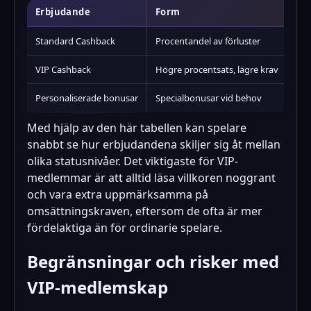
Erbjudande
Form
Om
Standard Cashback
Procentandel av förluster
Oms
VIP Cashback
Högre procentsats, lägre krav
Oms
Personaliserade bonusar
Specialbonusar vid behov
Var
Med hjälp av den här tabellen kan spelare
snabbt se hur erbjudandena skiljer sig åt mellan
olika statusnivåer. Det viktigaste för VIP-
medlemmar är att alltid läsa villkoren noggrant
och vara extra uppmärksamma på
omsättningskraven, eftersom de ofta är mer
fördelaktiga än för ordinarie spelare.
Begränsningar och risker med
VIP-medlemskap