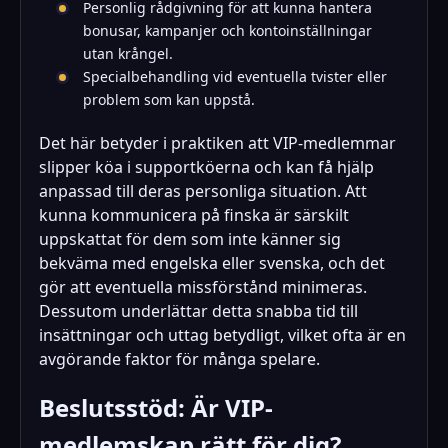
Personlig rådgivning för att kunna hantera
bonusar, kampanjer och kontoinställningar
utan krångel.
Specialbehandling vid eventuella tvister eller
problem som kan uppstå.
Det här betyder i praktiken att VIP-medlemmar
slipper köa i supportköerna och kan få hjälp
anpassad till deras personliga situation. Att
kunna kommunicera på finska är särskilt
uppskattat för dem som inte känner sig
bekväma med engelska eller svenska, och det
gör att eventuella missförstånd minimeras.
Dessutom underlättar detta snabba tid till
insättningar och uttag betydligt, vilket ofta är en
avgörande faktor för många spelare.
Beslutsstöd: Är VIP-
medlemskap rätt för dig?