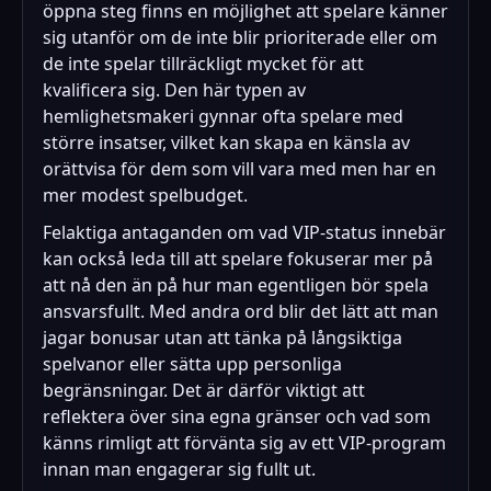
öppna steg finns en möjlighet att spelare känner
sig utanför om de inte blir prioriterade eller om
de inte spelar tillräckligt mycket för att
kvalificera sig. Den här typen av
hemlighetsmakeri gynnar ofta spelare med
större insatser, vilket kan skapa en känsla av
orättvisa för dem som vill vara med men har en
mer modest spelbudget.
Felaktiga antaganden om vad VIP-status innebär
kan också leda till att spelare fokuserar mer på
att nå den än på hur man egentligen bör spela
ansvarsfullt. Med andra ord blir det lätt att man
jagar bonusar utan att tänka på långsiktiga
spelvanor eller sätta upp personliga
begränsningar. Det är därför viktigt att
reflektera över sina egna gränser och vad som
känns rimligt att förvänta sig av ett VIP-program
innan man engagerar sig fullt ut.