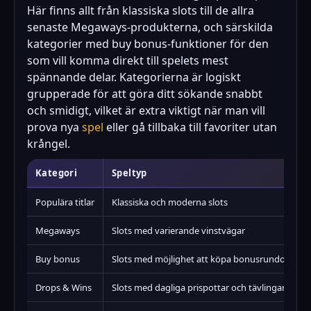
Här finns allt från klassiska slots till de allra
senaste Megaways-produkterna, och särskilda
kategorier med buy bonus-funktioner för den
som vill komma direkt till spelets mest
spännande delar. Kategorierna är logiskt
grupperade för att göra ditt sökande snabbt
och smidigt, vilket är extra viktigt när man vill
prova nya
spel
eller gå tillbaka till favoriter utan
krångel.
Kategori
Speltyp
Populära titlar
Klassiska och moderna slots
S
Megaways
Slots med varierande vinstvägar
U
Buy bonus
Slots med möjlighet att köpa bonusrundor
S
Drops & Wins
Slots med dagliga prispottar och tävlingar
E