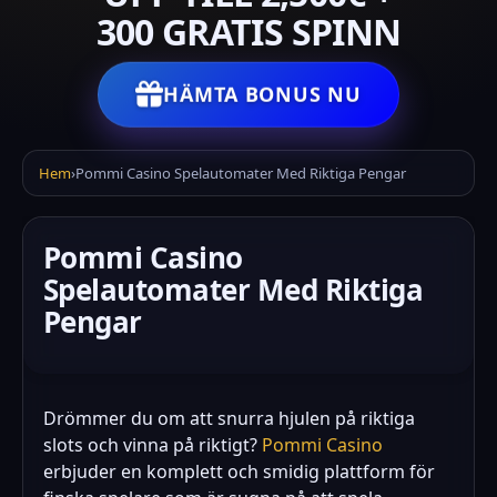
300 GRATIS SPINN
HÄMTA BONUS NU
Hem
›
Pommi Casino Spelautomater Med Riktiga Pengar
Pommi Casino
Spelautomater Med Riktiga
Pengar
Drömmer du om att snurra hjulen på riktiga
slots och vinna på riktigt?
Pommi Casino
erbjuder en komplett och smidig plattform för