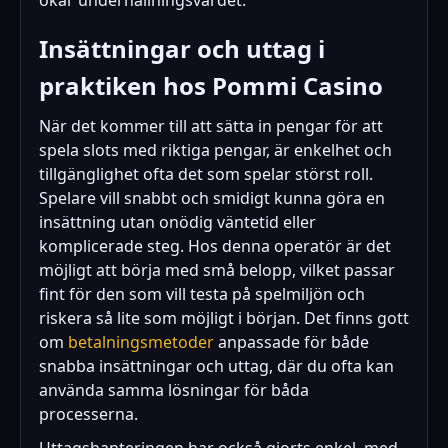
Insättningar och uttag i
praktiken hos Pommi Casino
När det kommer till att sätta in pengar för att
spela slots med riktiga pengar, är enkelhet och
tillgänglighet ofta det som spelar störst roll.
Spelare vill snabbt och smidigt kunna göra en
insättning utan onödig väntetid eller
komplicerade steg. Hos denna operatör är det
möjligt att börja med små belopp, vilket passar
fint för den som vill testa på spelmiljön och
riskera så lite som möjligt i början. Det finns gott
om
betalningsmetoder
anpassade för både
snabba insättningar och uttag, där du ofta kan
använda samma lösningar för båda
processerna.
Uttagshanteringen har också gjorts enkel, med