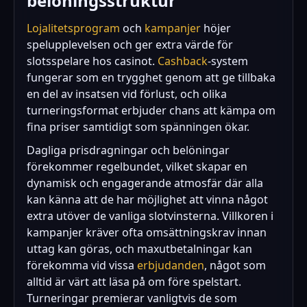
belöningsstruktur
Lojalitetsprogram
och
kampanjer
höjer
spelupplevelsen och ger extra värde för
slotsspelare hos casinot.
Cashback
-system
fungerar som en trygghet genom att ge tillbaka
en del av insatsen vid förlust, och olika
turneringsformat erbjuder chans att kämpa om
fina priser samtidigt som spänningen ökar.
Dagliga prisdragningar och belöningar
förekommer regelbundet, vilket skapar en
dynamisk och engagerande atmosfär där alla
kan känna att de har möjlighet att vinna något
extra utöver de vanliga slotvinsterna. Villkoren i
kampanjer kräver ofta omsättningskrav innan
uttag kan göras, och maxutbetalningar kan
förekomma vid vissa
erbjudanden
, något som
alltid är värt att läsa på om före spelstart.
Turneringar premierar vanligtvis de som