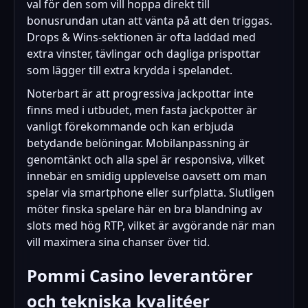
val för den som vill hoppa direkt till
bonusrundan utan att vänta på att den triggas.
Drops & Wins-sektionen är ofta laddad med
extra vinster, tävlingar och dagliga prispottar
som lägger till extra krydda i spelandet.
Noterbart är att progressiva jackpottar inte
finns med i utbudet, men fasta jackpotter är
vanligt förekommande och kan erbjuda
betydande belöningar. Mobilanpassning är
genomtänkt och alla spel är responsiva, vilket
innebär en smidig upplevelse oavsett om man
spelar via smartphone eller surfplatta. Slutligen
möter finska spelare här en bra blandning av
slots med hög RTP, vilket är avgörande när man
vill maximera sina chanser över tid.
Pommi Casino leverantörer
och tekniska kvalitéer