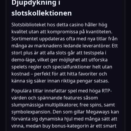
Djupdykning i
slotskollektionen
Slotsbiblioteket hos detta casino håller hög
kvalitet utan att kompromissa på kvantiteten.
Sortimentet uppdateras ofta med nya titlar från
många av marknadens ledande leverantörer. Ett
stort plus är att alla slots går att testspela i
demo-läge, vilket ger möjlighet att utforska
spelets regler och specialfunktioner helt utan
kostnad – perfekt för att hitta favoriter och
känna sig säker innan riktiga pengar satsas.
Populära titlar innefattar spel med höga RTP-
värden och spännande features såsom
slumpmässiga multiplikatorer, free spins, samt
symbolexpansion. Den som gillar Megaways kan
förvänta sig dynamiska hjul med många sätt att
vinna, medan buy bonus-kategorin är ett smart