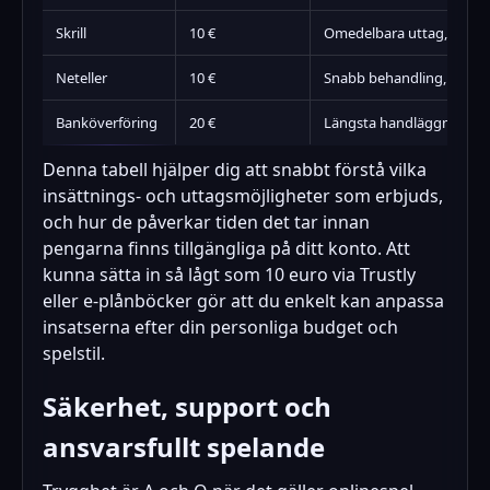
Skrill
10 €
Omedelbara uttag, inga a
Neteller
10 €
Snabb behandling, möjlig
Banköverföring
20 €
Längsta handläggningstid
Denna tabell hjälper dig att snabbt förstå vilka
insättnings- och uttagsmöjligheter som erbjuds,
och hur de påverkar tiden det tar innan
pengarna finns tillgängliga på ditt konto. Att
kunna sätta in så lågt som 10 euro via Trustly
eller e-plånböcker gör att du enkelt kan anpassa
insatserna efter din personliga budget och
spelstil.
Säkerhet, support och
ansvarsfullt spelande