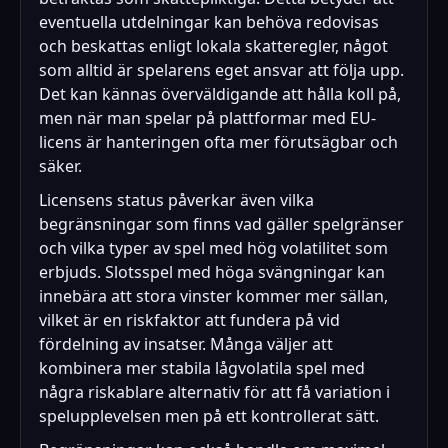
eventuella utdelningar kan behöva redovisas
och beskattas enligt lokala skatteregler, något
som alltid är spelarens eget ansvar att följa upp.
Det kan kännas överväldigande att hålla koll på,
men när man spelar på plattformar med EU-
licens är hanteringen ofta mer förutsägbar och
säker.
Licensens status påverkar även vilka
begränsningar som finns vad gäller spelgränser
och vilka typer av spel med hög volatilitet som
erbjuds. Slotsspel med höga svängningar kan
innebära att stora vinster kommer mer sällan,
vilket är en riskfaktor att fundera på vid
fördelning av insatser. Många väljer att
kombinera mer stabila lågvolatila spel med
några riskablare alternativ för att få variation i
spelupplevelsen men på ett kontrollerat sätt.