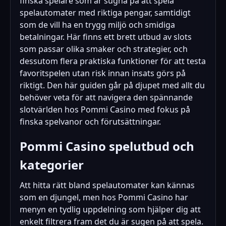
finska spelare som är sugna på att spela
spelautomater med riktiga pengar, samtidigt
som de vill ha en trygg miljö och smidiga
betalningar. Här finns ett brett utbud av slots
som passar olika smaker och strategier, och
dessutom flera praktiska funktioner för att testa
favoritspelen utan risk innan insats görs på
riktigt. Den här guiden går på djupet med allt du
behöver veta för att navigera den spännande
slotvärlden hos Pommi Casino med fokus på
finska spelvanor och förutsättningar.
Pommi Casino spelutbud och
kategorier
Att hitta rätt bland spelautomater kan kännas
som en djungel, men hos Pommi Casino har
menyn en tydlig uppdelning som hjälper dig att
enkelt filtrera fram det du är sugen på att spela.