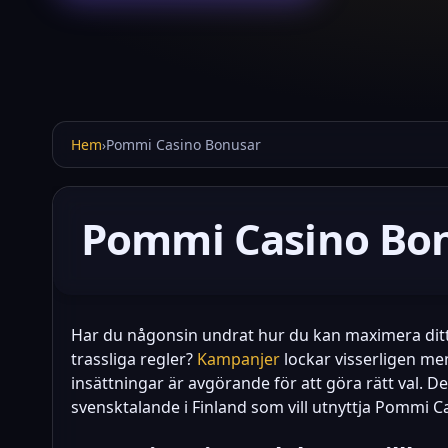
Hem
Pommi Casino Bonusar
›
Pommi Casino Bo
Har du någonsin undrat hur du kan maximera di
trassliga regler?
Kampanjer
lockar visserligen me
insättningar är avgörande för att göra rätt val. D
svensktalande i Finland som vill utnyttja Pommi 