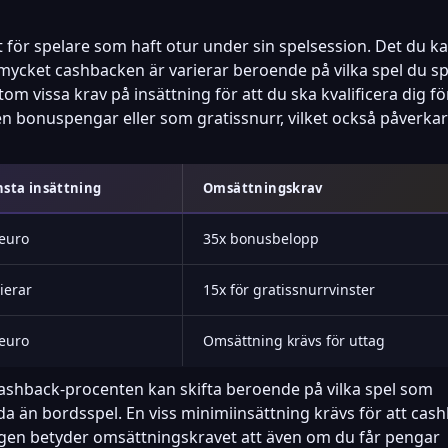
för spelare som haft otur under sin spelsession. Det du ka
r mycket cashbacken är varierar beroende på vilka spel du sp
tom vissa krav på insättning för att du ska kvalificera dig fö
 bonuspengar eller som gratissnurr, vilket också påverkar
sta insättning
Omsättningskrav
euro
35x bonusbelopp
ierar
15x för gratissnurrvinster
euro
Omsättning krävs för uttag
: cashback-procenten kan skifta beroende på vilka spel som
a än bordsspel. En viss minimiinsättning krävs för att cas
utligen betyder omsättningskravet att även om du får pengar