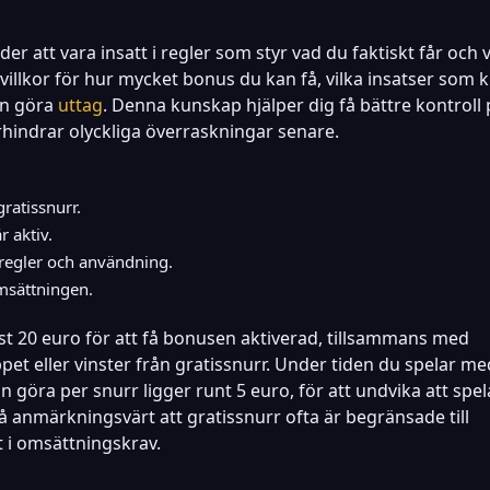
er att vara insatt i regler som styr vad du faktiskt får och 
villkor för hur mycket bonus du kan få, vilka insatser som 
an göra
uttag
. Denna kunskap hjälper dig få bättre kontroll 
hindrar olyckliga överraskningar senare.
ratissnurr.
 aktiv.
 regler och användning.
sättningen.
nst 20 euro för att få bonusen aktiverad, tillsammans med
 eller vinster från gratissnurr. Under tiden du spelar me
 göra per snurr ligger runt 5 euro, för att undvika att spel
anmärkningsvärt att gratissnurr ofta är begränsade till
t i omsättningskrav.