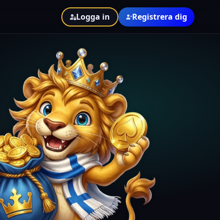
Logga in
Registrera dig