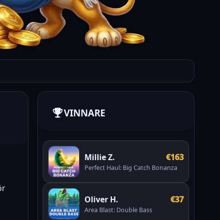
VINNARE
Millie Z.
€163
Perfect Haul: Big Catch Bonanza
ör
Oliver H.
€37
Area Blast: Double Bass