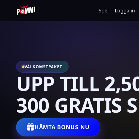
Spel
Logga in
VÄLKOMSTPAKET
UPP TILL 2,5
300 GRATIS 
HÄMTA BONUS NU