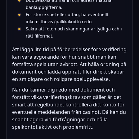
Dubbelkolla att namn och adress matchar
bankuppgifterna.
För större spel eller uttag, ha eventuellt
inkomstbevis (palkkakuitti) redo.
Säkra att foton och skanningar är tydliga och i
rätt filformat.
Att lägga lite tid på förberedelser före verifiering
kan vara avgörande för hur snabbt man kan
fortsätta spela utan avbrott. Att hålla ordning på
dokument och ladda upp rätt filer direkt skapar
en smidigare och roligare spelupplevelse.
När du känner dig redo med dokument och
förstått vilka verifieringskrav som gäller är det
smart att regelbundet kontrollera ditt konto för
eventuella meddelanden från casinot. Då kan du
snabbt agera vid förfrågningar och hålla
spelkontot aktivt och problemfritt.