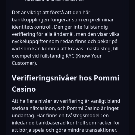
Det är viktigt att förstå att den här
bankkopplingen fungerar som en preliminär
identitetskontroll. Den ger inte fullständig
verifiering för alla ändamål, men den visar vilka
nyckeluppgifter som redan finns och pekar på
vad som kan komma att krävas i nästa steg, till
exempel vid fullständig KYC (Know Your
Customer).
Verifieringsnivåer hos Pommi
Casino
Att ha flera nivåer av verifiering är vanligt bland
seriösa nätcasinon, och Pommi Casino är inget
undantag. Här finns en tvåstegsmodell: en
inledande bankbaserad kontroll som räcker för
att börja spela och göra mindre transaktioner,