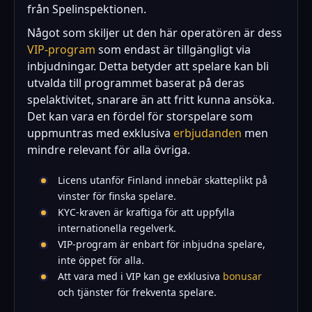
från Spelinspektionen.
Något som skiljer ut den här operatören är dess
VIP-program
som endast är tillgängligt via
inbjudningar. Detta betyder att spelare kan bli
utvalda till programmet baserat på deras
spelaktivitet, snarare än att fritt kunna ansöka.
Det kan vara en fördel för storspelare som
uppmuntras med exklusiva
erbjudanden
men
mindre relevant för alla övriga.
Licens utanför Finland innebär skatteplikt på
vinster för finska spelare.
KYC-kraven är kraftiga för att uppfylla
internationella regelverk.
VIP-program är enbart för inbjudna spelare,
inte öppet för alla.
Att vara med i VIP kan ge exklusiva
bonusar
och tjänster för frekventa spelare.