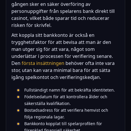
gången sker en säker överföring av
personuppgifter från spelarens bank direkt till
casinot, vilket både sparar tid och reducerar
risken för skrivfel.
Att koppla sitt bankkonto är också en
trygghetsfaktor för att bevisa att man är den
man utger sig för att vara, något som
underlättar i processen för verifiering senare.
Den
första insättningen
behöver ofta inte vara
stor, utan kan vara minimal bara för att sätta
igång spelkontot och verifieringskedjan.
Fullständigt namn för att bekräfta identiteten.
Födelsedatum för att kontrollera ålder och
säkerställa kvalifikation.
Bostadsadress för att verifiera hemvist och
följa regionala lagar.
Bankkonto kopplat till spelarprofilen för
förenklad finansiell säkerhet.