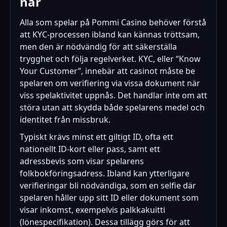
när
Alla som spelar på Pommi Casino behöver förstå
att KYC-processen ibland kan kännas tröttsam,
men den är nödvändig för att säkerställa
trygghet och följa regelverket. KYC, eller “Know
Your Customer”, innebär att casinot måste be
spelaren om verifiering via vissa dokument när
viss spelaktivitet uppnås. Det handlar inte om att
störa utan att skydda både spelarens medel och
identitet från missbruk.
Typiskt krävs minst ett giltigt ID, ofta ett
nationellt ID-kort eller pass, samt ett
adressbevis som visar spelarens
folkbokföringsadress. Ibland kan ytterligare
verifieringar bli nödvändiga, som en selfie där
spelaren håller upp sitt ID eller dokument som
visar inkomst, exempelvis palkkakuitti
(lönespecifikation). Dessa tillägg görs för att