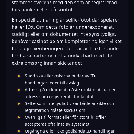
stämmer överens med den som är registrerad
hos banken eller på kontot.
En speciell utmaning är selfie-fotot där spelaren
håller ID:t. Om detta foto är underexponerat,
suddigt eller om dokumentet inte syns tydligt,
behöver casinot be om komplettering igen vilket
fördröjer verifieringen. Det här är frustrerande
för båda parter och ofta undvikbart med lite
extra omsorg innan skickandet.
Suddiska eller oskarpa bilder av ID-
handlingar leder till avslag.
Adress på dokument måste exakt matcha den
adress som registrerats för kontot.
Selfie som inte tydligt visar både ansikte och
legitimation måste skickas om.
Ovanliga filformat eller för stora bildfiler
accepteras ofta inte av systemet.
Utgångna eller icke godkända ID-handlingar