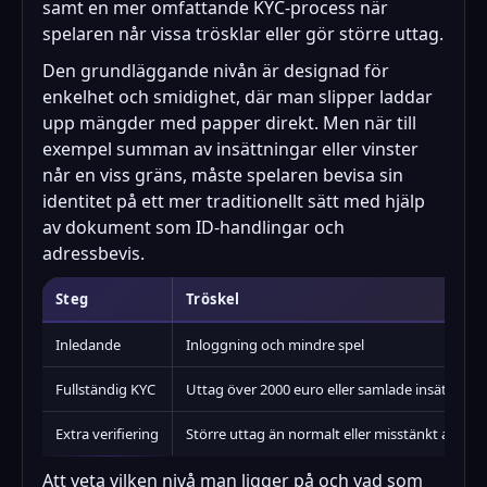
samt en mer omfattande KYC-process när
spelaren når vissa trösklar eller gör större uttag.
Den grundläggande nivån är designad för
enkelhet och smidighet, där man slipper laddar
upp mängder med papper direkt. Men när till
exempel summan av insättningar eller vinster
når en viss gräns, måste spelaren bevisa sin
identitet på ett mer traditionellt sätt med hjälp
av dokument som ID-handlingar och
adressbevis.
Steg
Tröskel
Inledande
Inloggning och mindre spel
Fullständig KYC
Uttag över 2000 euro eller samlade insättning
Extra verifiering
Större uttag än normalt eller misstänkt aktivit
Att veta vilken nivå man ligger på och vad som