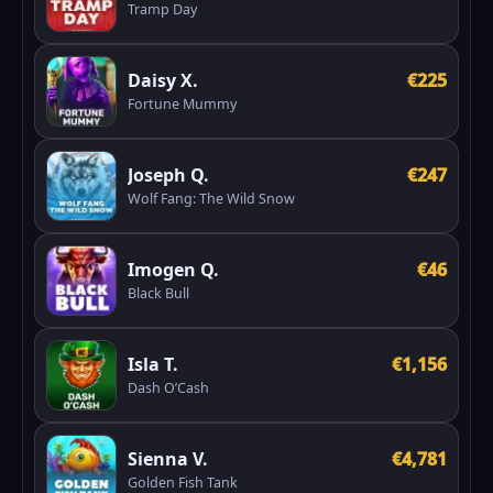
Tramp Day
Daisy X.
€225
Fortune Mummy
Joseph Q.
€247
Wolf Fang: The Wild Snow
Imogen Q.
€46
Black Bull
Isla T.
€1,156
Dash O’Cash
Sienna V.
€4,781
Golden Fish Tank