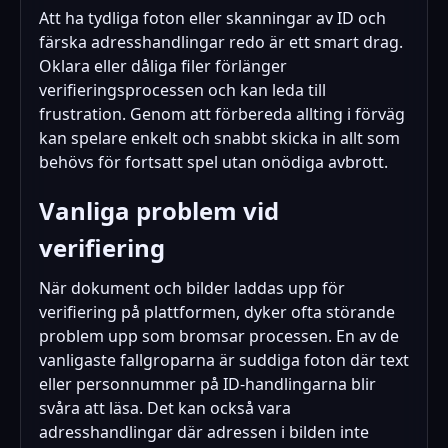
Att ha tydliga foton eller skanningar av ID och
färska adresshandlingar redo är ett smart drag.
Oklara eller dåliga filer förlänger
verifieringsprocessen och kan leda till
frustration. Genom att förbereda allting i förväg
kan spelare enkelt och snabbt skicka in allt som
behövs för fortsatt spel utan onödiga avbrott.
Vanliga problem vid
verifiering
När dokument och bilder laddas upp för
verifiering på plattformen, dyker ofta störande
problem upp som bromsar processen. En av de
vanligaste fallgroparna är suddiga foton där text
eller personnummer på ID-handlingarna blir
svåra att läsa. Det kan också vara
adresshandlingar där adressen i bilden inte