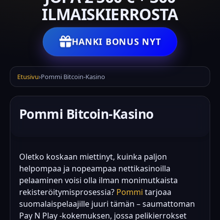
ILMAISKIERROSTA
HANKI BONUS NYT
Etusivu
›
Pommi Bitcoin-Kasino
Pommi Bitcoin-Kasino
Oletko koskaan miettinyt, kuinka paljon
helpompaa ja nopeampaa nettikasinoilla
pelaaminen voisi olla ilman monimutkaista
rekisteröitymisprosessia?
Pommi
tarjoaa
suomalaispelaajille juuri tämän – saumattoman
Pay N Play -kokemuksen, jossa pelikierrokset