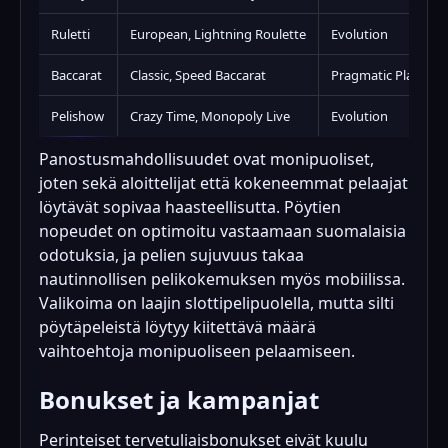
Ruletti
European, Lightning Roulette
Evolution
Baccarat
Classic, Speed Baccarat
Pragmatic Play
Pelishow
Crazy Time, Monopoly Live
Evolution
Panostusmahdollisuudet ovat monipuoliset,
joten sekä aloittelijat että kokeneemmat pelaajat
löytävät sopivaa haasteellisutta. Pöytien
nopeudet on optimoitu vastaamaan suomalaisia
odotuksia, ja pelien sujuvuus takaa
nautinnollisen pelikokemuksen myös mobiilissa.
Valikoima on laajin slottipelipuolella, mutta silti
pöytäpeleistä löytyy kiitettävä määrä
vaihtoehtoja monipuoliseen pelaamiseen.
Bonukset ja kampanjat
Perinteiset tervetuliaisbonukset eivät kuulu