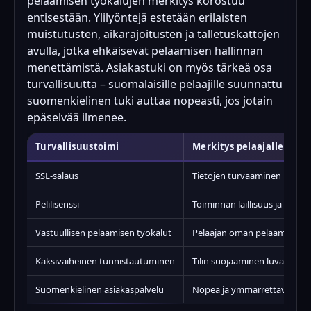
pelaamisen työkalujen merkitys korostuu
entisestään. Ylilyöntejä estetään erilaisten
muistutusten, aikarajoitusten ja talletuskattojen
avulla, jotka ehkäisevät pelaamisen hallinnan
menettämistä. Asiakastuki on myös tärkeä osa
turvallisuutta – suomalaisille pelaajille suunnattu
suomenkielinen tuki auttaa nopeasti, jos jotain
epäselvää ilmenee.
Turvallisuustoimi
Merkitys pelaajalle
SSL-salaus
Tietojen turvaaminen ulkopuo
Pelilisenssi
Toiminnan laillisuus ja sää
Vastuullisen pelaamisen työkalut
Pelaajan oman pelaamisen ha
Kaksivaiheinen tunnistautuminen
Tilin suojaaminen luvattomal
Suomenkielinen asiakaspalvelu
Nopea ja ymmärrettävä apu