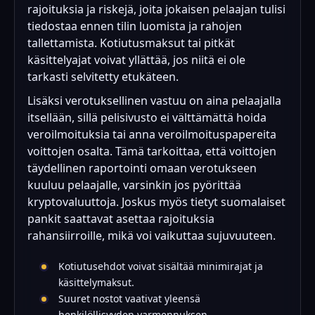
rajoituksia ja riskejä, joita jokaisen pelaajan tulisi
tiedostaa ennen tilin luomista ja rahojen
tallettamista. Kotiutusmaksut tai pitkät
käsittelyajat voivat yllättää, jos niitä ei ole
tarkasti selvitetty etukäteen.
Lisäksi verotuksellinen vastuu on aina pelaajalla
itsellään, sillä pelisivusto ei välttämättä hoida
veroilmoituksia tai anna veroilmoituspapereita
voittojen osalta. Tämä tarkoittaa, että voittojen
täydellinen raportointi omaan verotukseen
kuuluu pelaajalle, varsinkin jos pyörittää
kryptovaluuttoja. Joskus myös tietyt suomalaiset
pankit saattavat asettaa rajoituksia
rahansiirroille, mikä voi vaikuttaa sujuvuuteen.
Kotiutusehdot voivat sisältää minimirajat ja
käsittelymaksut.
Suuret nostot vaativat yleensä
henkilöllisyyden varmennuksen.