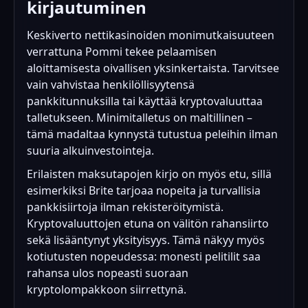
kirjautuminen
Keskiverto nettikasinoiden monimutkaisuuteen
verrattuna Pommi tekee pelaamisen
aloittamisesta oivallisen yksinkertaista. Tarvitsee
vain vahvistaa henkilöllisyytensä
pankkitunnuksilla tai käyttää kryptovaluuttaa
talletukseen. Minimitalletus on maltillinen –
tämä madaltaa kynnystä tutustua peleihin ilman
suuria alkuinvestointeja.
Erilaisten maksutapojen kirjo on myös etu, sillä
esimerkiksi Brite tarjoaa nopeita ja turvallisia
pankkisiirtoja ilman rekisteröitymistä.
Kryptovaluuttojen etuna on välitön rahansiirto
sekä lisääntynyt yksityisyys. Tämä näkyy myös
kotiutusten nopeudessa: monesti pelitilit saa
rahansa ulos nopeasti suoraan
kryptolompakkoon siirrettynä.