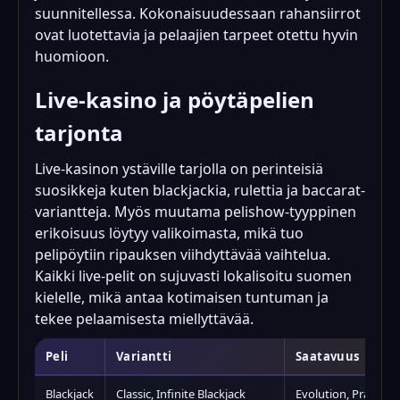
suunnitellessa. Kokonaisuudessaan rahansiirrot
ovat luotettavia ja pelaajien tarpeet otettu hyvin
huomioon.
Live-kasino ja pöytäpelien
tarjonta
Live-kasinon ystäville tarjolla on perinteisiä
suosikkeja kuten blackjackia, rulettia ja baccarat-
variantteja. Myös muutama pelishow-tyyppinen
erikoisuus löytyy valikoimasta, mikä tuo
pelipöytiin ripauksen viihdyttävää vaihtelua.
Kaikki live-pelit on sujuvasti lokalisoitu suomen
kielelle, mikä antaa kotimaisen tuntuman ja
tekee pelaamisesta miellyttävää.
Peli
Variantti
Saatavuus
Blackjack
Classic, Infinite Blackjack
Evolution, Pragmati