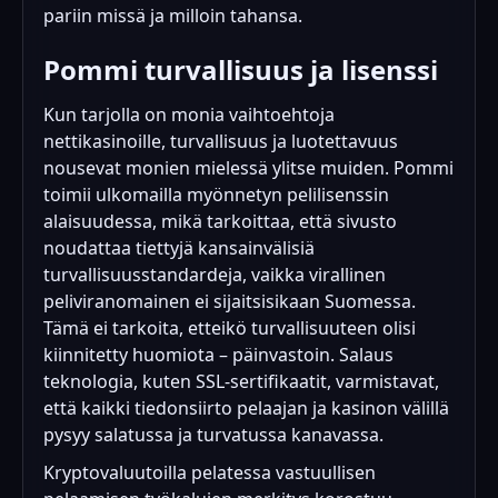
pariin missä ja milloin tahansa.
Pommi turvallisuus ja lisenssi
Kun tarjolla on monia vaihtoehtoja
nettikasinoille, turvallisuus ja luotettavuus
nousevat monien mielessä ylitse muiden. Pommi
toimii ulkomailla myönnetyn pelilisenssin
alaisuudessa, mikä tarkoittaa, että sivusto
noudattaa tiettyjä kansainvälisiä
turvallisuusstandardeja, vaikka virallinen
peliviranomainen ei sijaitsisikaan Suomessa.
Tämä ei tarkoita, etteikö turvallisuuteen olisi
kiinnitetty huomiota – päinvastoin. Salaus
teknologia, kuten SSL-sertifikaatit, varmistavat,
että kaikki tiedonsiirto pelaajan ja kasinon välillä
pysyy salatussa ja turvatussa kanavassa.
Kryptovaluutoilla pelatessa vastuullisen