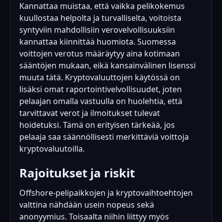
Kannattaa muistaa, että vaikka pelikokemus
kuullostaa helpolta ja turvalliselta, voitoista
syntyviin mahdollisiin verovelvollisuuksiin
kannattaa kiinnittää huomiota. Suomessa
voittojen verotus määräytyy aina kotimaan
sääntöjen mukaan, eikä kansainvälinen lisenssi
muuta tätä. Kryptovaluuttojen käytössä on
lisäksi omat raportointivelvollisuudet, joten
pelaajan omalla vastuulla on huolehtia, että
tarvittavat verot ja ilmoitukset tulevat
hoidetuksi. Tämä on erityisen tärkeää, jos
pelaaja saa säännöllisesti merkittäviä voittoja
kryptovaluutoilla.
Rajoitukset ja riskit
Offshore-pelipaikkojen ja kryptovaihtoehtojen
valttina nähdään usein nopeus sekä
anonyymius. Toisaalta niihin liittyy myös