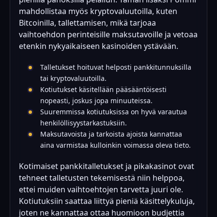
mahdollistaa myös kryptovaluutoilla, kuten
Bitcoinilla, tallettamisen, mikä tarjoaa
vaihtoehdon perinteisille maksutavoille ja vetoaa
etenkin nykyaikaiseen kasinoiden ystävään.
Talletukset hoituvat helposti pankkitunnuksilla
tai kryptovaluutoilla.
Kotiutukset käsitellään pääsääntöisesti
nopeasti, joskus jopa minuuteissa.
Suuremmissa kotiutuksissa on hyvä varautua
henkilöllisyystarkastuksiin.
Maksutavoista ja tarkoista ajoista kannattaa
aina varmistaa kulloinkin voimassa oleva tieto.
Kotimaiset pankkitalletukset ja pikakasinot ovat
tehneet talletusten tekemisestä niin helppoa,
ettei muiden vaihtoehtojen tarvetta juuri ole.
Kotiutuksiin saattaa liittyä pieniä käsittelykuluja,
joten ne kannattaa ottaa huomioon budjettia