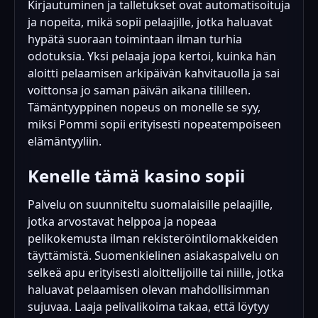
Kirjautuminen ja talletukset ovat automatisoituja
ja nopeita, mikä sopii pelaajille, jotka haluavat
hypätä suoraan toimintaan ilman turhia
odotuksia. Yksi pelaaja jopa kertoi, kuinka hän
aloitti pelaamisen arkipäivän kahvitauolla ja sai
voittonsa jo saman päivän aikana tililleen.
Tämäntyyppinen nopeus on monelle se syy,
miksi Pommi sopii erityisesti nopeatempoiseen
elämäntyyliin.
Kenelle tämä kasino sopii
Palvelu on suunniteltu suomalaisille pelaajille,
jotka arvostavat helppoa ja nopeaa
pelikokemusta ilman rekisteröintilomakkeiden
täyttämistä. Suomenkielinen asiakaspalvelu on
selkeä apu erityisesti aloittelijoille tai niille, jotka
haluavat pelaamisen olevan mahdollisimman
sujuvaa. Laaja pelivalikoima takaa, että löytyy