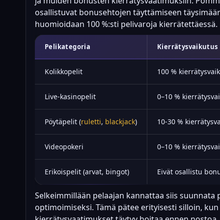
ja muiden bonusten kierrätysvaatimuksiin. Pommi
osallistuvat bonusehtojen täyttämiseen täysimäärä
huomioidaan 100 %:sti pelivaroja kierrätettäessä.
Pelikategoria
Kierrätysvaikutus
Kolikkopelit
100 % kierrätysvai
Live-kasinopelit
0–10 % kierrätysva
Pöytäpelit (
ruletti
,
blackjack
)
10-30 % kierrätysv
Videopokeri
0–10 % kierrätysva
Erikoispelit (arvat, bingot)
Eivät osallistu bon
Selkeimmillään pelaajan kannattaa siis suunnata
optimoimiseksi. Tämä pätee erityisesti silloin, 
kierrätysvaatimukset täytyy hoitaa ennen nostoa. Se