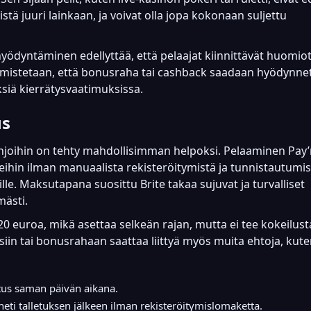
tä juuri lainkaan, ja voivat olla jopa kokonaan suljettu
yödyntäminen edellyttää, että pelaajat kiinnittävät huomio
rmistetaan, että bonusraha tai cashback saadaan hyödynne
yksiä kierrätysvaatimuksissa.
us
joihin on tehty mahdollisimman helpoksi. Pelaaminen Pay’
ihin ilman manuaalista rekisteröitymistä ja tunnistautumis
le. Maksutapana suosittu Brite takaa sujuvat ja turvalliset
mästi.
0 euroa, mikä asettaa selkeän rajan, mutta ei tee kokeilust
oksiin tai bonusrahaan saattaa liittyä myös muita ehtoja, kut
tus saman päivän aikana.
 heti talletuksen jälkeen ilman rekisteröitymislomaketta.