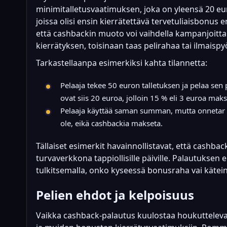
minimitalletusvaatimuksen, joka on yleensä 20 e
joissa olisi ensin kierrätettävä tervetuliaisbonu
että cashbackin muoto voi vaihdella kampanjoittai
kierrätyksen, toisinaan taas pelirahaa tai ilmaispy
Tarkastellaanpa esimerkiksi kahta tilannetta:
Pelaaja tekee 50 euron talletuksen ja pelaa sen
ovat siis 20 euroa, jolloin 15 % eli 3 euroa ma
Pelaaja käyttää saman summan, mutta onnetar on
ole, eikä cashbackia makseta.
Tällaiset esimerkit havainnollistavat, että cashbac
turvaverkkona tappiollisille päiville. Palautukse
tulkitsemalla, onko kyseessä bonusraha vai kätein
Pelien ehdot ja kelpoisuus
Vaikka cashback-palautus kuulostaa houkutteleva