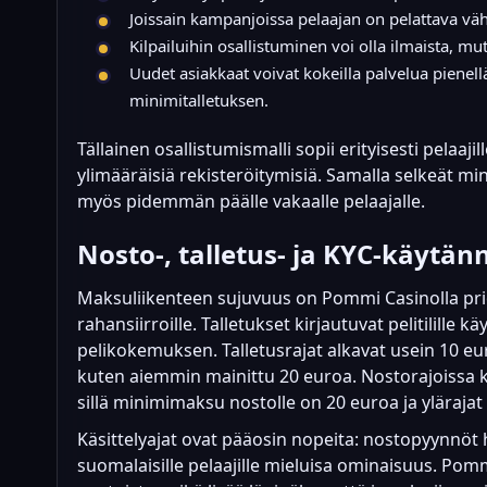
Joissain kampanjoissa pelaajan on pelattava väh
Kilpailuihin osallistuminen voi olla ilmaista, mu
Uudet asiakkaat voivat kokeilla palvelua pienellä
minimitalletuksen.
Tällainen osallistumismalli sopii erityisesti pelaaji
ylimääräisiä rekisteröitymisiä. Samalla selkeät mi
myös pidemmän päälle vakaalle pelaajalle.
Nosto-, talletus- ja KYC-käytä
Maksuliikenteen sujuvuus on Pommi Casinolla prior
rahansiirroille. Talletukset kirjautuvat pelitilille
pelikokemuksen. Talletusrajat alkavat usein 10 
kuten aiemmin mainittu 20 euroa. Nostorajoissa k
sillä minimimaksu nostolle on 20 euroa ja ylärajat 
Käsittelyajat ovat pääosin nopeita: nostopyynnöt h
suomalaisille pelaajille mieluisa ominaisuus. Pommi 