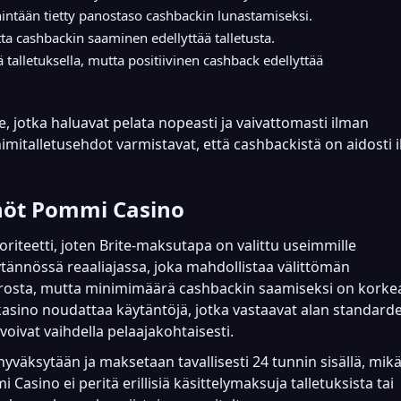
intään tietty panostaso cashbackin lunastamiseksi.
tta cashbackin saaminen edellyttää talletusta.
 talletuksella, mutta positiivinen cashback edellyttää
lle, jotka haluavat pelata nopeasti ja vaivattomasti ilman
nimitalletusehdot varmistavat, että cashbackistä on aidosti i
nnöt Pommi Casino
iteetti, joten Brite-maksutapa on valittu useimmille
 käytännössä reaaliajassa, joka mahdollistaa välittömän
eurosta, mutta minimimäärä cashbackin saamiseksi on korke
asino noudattaa käytäntöjä, jotka vastaavat alan standarde
voivat vaihdella pelaajakohtaisesti.
yväksytään ja maksetaan tavallisesti 24 tunnin sisällä, mik
Casino ei peritä erillisiä käsittelymaksuja talletuksista tai