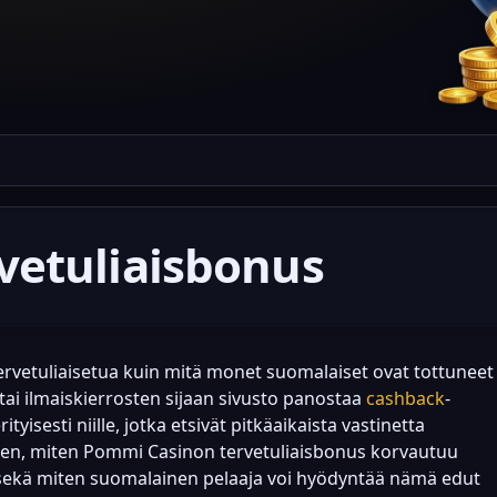
vetuliaisbonus
tervetuliaisetua kuin mitä monet suomalaiset ovat tottuneet
i ilmaiskierrosten sijaan sivusto panostaa
cashback
-
ityisesti niille, jotka etsivät pitkäaikaista vastinetta
iihen, miten Pommi Casinon tervetuliaisbonus korvautuu
yy, sekä miten suomalainen pelaaja voi hyödyntää nämä edut