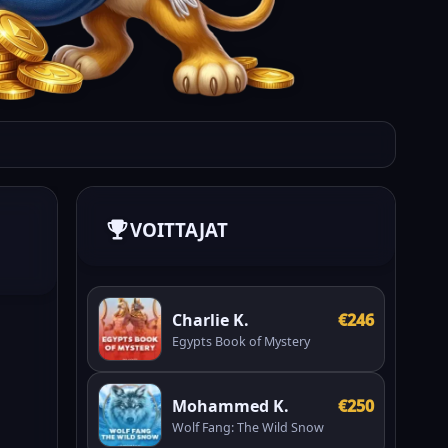
VOITTAJAT
Charlie K.
€246
Egypts Book of Mystery
Mohammed K.
€250
Wolf Fang: The Wild Snow