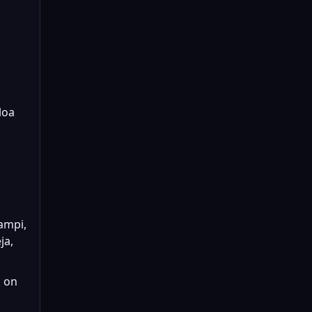
loa
ampi,
ja,
ä on