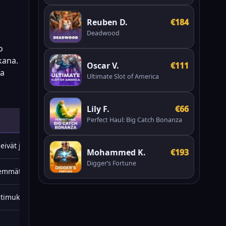
Reuben D.
€184
Deadwood
o
kana.
Oscar V.
€111
oa
Ultimate Slot of America
Lily F.
€66
Perfect Haul: Big Catch Bonanza
Käytännön huomio
 eivät johda yli 15 % palautukseen.
Pelaajan kannattaa seurata
Mohammed K.
€193
Digger’s Fortune
nemmät kokeilut.
Suomalaiset pelaajat voiva
atimuksia.
Tämä parantaa tarjouksen 
On hyvä suunnitella pelikie