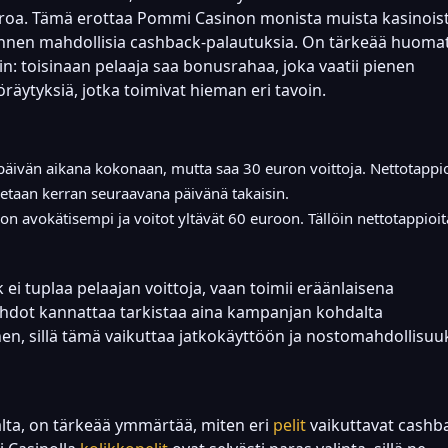
uroa. Tämä erottaa Pommi Casinon monista muista kasinoist
s ennen mahdollisia cashback-palautuksia. On tärkeää huoma
n: toisinaan pelaaja saa bonusrahaa, joka vaatii pienen
öräytyksiä, jotka toimivat hieman eri tavoin.
 päivän aikana kokonaan, mutta saa 30 euron voittoja. Nettotappi
ksetaan kerran seuraavana päivänä takaisin.
 avokätisempi ja voitot yltävät 60 euroon. Tällöin nettotappioit
k ei tuplaa pelaajan voittoja, vaan toimii eräänlaisena
n ehdot kannattaa tarkistaa aina kampanjan kohdalta
en, sillä tämä vaikuttaa jatkokäyttöön ja nostomahdollisuuk
lta, on tärkeää ymmärtää, miten eri
pelit
vaikuttavat cashb