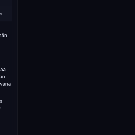
i.
Kannattaa lukea erikseen
 hän
taa
vän
avana
aa
y