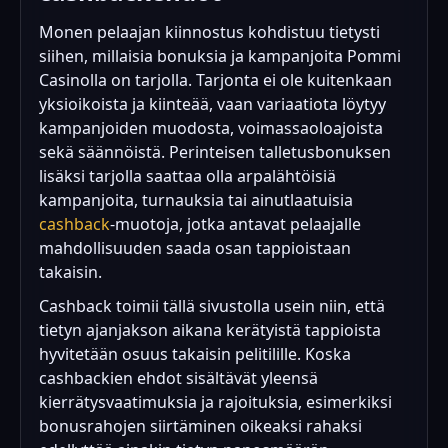
Monen pelaajan kiinnostus kohdistuu tietysti
siihen, millaisia bonuksia ja kampanjoita Pommi
Casinolla on tarjolla. Tarjonta ei ole kuitenkaan
yksioikoista ja kiinteää, vaan variaatiota löytyy
kampanjoiden muodosta, voimassaoloajoista
sekä säännöistä. Perinteisen talletusbonuksen
lisäksi tarjolla saattaa olla arpalähtöisiä
kampanjoita, turnauksia tai ainutlaatuisia
cashback
-muotoja, jotka antavat pelaajalle
mahdollisuuden saada osan tappioistaan
takaisin.
Cashback toimii tällä sivustolla usein niin, että
tietyn ajanjakson aikana kerätyistä tappioista
hyvitetään osuus takaisin pelitilille. Koska
cashbackien ehdot sisältävät yleensä
kierrätysvaatimuksia ja rajoituksia, esimerkiksi
bonusrahojen siirtäminen oikeaksi rahaksi