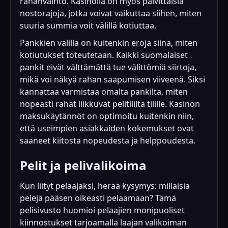
rahanvaihto. Kasinolla on myös päivittäisiä
nostorajoja, jotka voivat vaikuttaa siihen, miten
suuria summia voit välillä kotiuttaa.
Pankkien välillä on kuitenkin eroja siinä, miten
kotiutukset toteutetaan. Kaikki suomalaiset
pankit eivät välttämättä tue välittömiä siirtoja,
mikä voi näkyä rahan saapumisen viiveenä. Siksi
kannattaa varmistaa omalta pankilta, miten
nopeasti rahat liikkuvat pelitililtä tilille. Kasinon
maksukäytännöt on optimoitu kuitenkin niin,
että useimpien asiakkaiden kokemukset ovat
saaneet kiitosta nopeudesta ja helppoudesta.
Pelit ja pelivalikoima
Kun liityt pelaajaksi, herää kysymys: millaisia
pelejä pääsen oikeasti pelaamaan? Tämä
pelisivusto huomioi pelaajien monipuoliset
kiinnostukset tarjoamalla laajan valikoiman