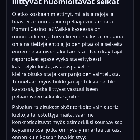
liittyvät huomioitavat seikat
Oletko koskaan miettinyt, millaisia rajoja ja
haasteita suomalainen pelaaja voi kohdata
Pommi Casinolla? Vaikka kyseessä on
monipuolinen ja turvallinen pelialusta, mukana
on aina tiettyjä ehtoja, joiden pitää olla selkeitä
ennen pelaamisen aloittamista. Usein käyttäjät
raportoivat epäselvyyksistä erityisesti
käsittelykuluista, asiakaspalvelun
kielirajoituksista ja kampanjoiden vaihtelusta.
Tunnetaan myös tiukkoja rajoituksia pelitilin
käytössä, jotka liittyvät vastuulliseen
pelaamiseen sekä ikärajoihin.
Palvelun rajoitukset eivät tarkoita vain suoria
kieltoja tai estettyjä maita, vaan ne
konkretisoituvat myös esimerkiksi seuraavissa
käytännöissä, jotka on hyvä ymmärtää tarkasti
ennen kuin kassahihna kiristyy: