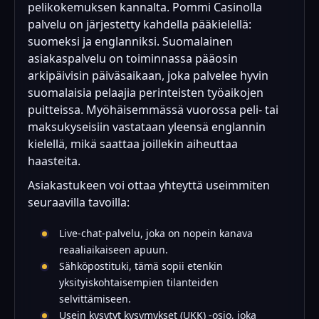
pelikokemuksen kannalta. Pommi Casinolla
palvelu on järjestetty kahdella pääkielellä:
suomeksi ja englanniksi. Suomalainen
asiakaspalvelu on toiminnassa pääosin
arkipäivisin päiväsaikaan, joka palvelee hyvin
suomalaisia pelaajia perinteisten työaikojen
puitteissa. Myöhäisemmässä vuorossa peli- tai
maksukyseisiin vastataan yleensä englannin
kielellä, mikä saattaa joillekin aiheuttaa
haasteita.
Asiakastukeen voi ottaa yhteyttä useimmiten
seuraavilla tavoilla:
Live-chat-palvelu, joka on nopein kanava
reaaliaikaiseen apuun.
Sähköpostituki, tämä sopii etenkin
yksityiskohtaisempien tilanteiden
selvittämiseen.
Usein kysytyt kysymykset (UKK) -osio, joka