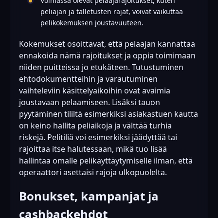
Voimassa olevat pelaajarajoitukset, kuten
peliajan ja talletusten rajat, voivat vaikuttaa
pelikokemuksen joustavuuteen.
Kokemukset osoittavat, että pelaajan kannattaa
ennakoida nämä rajoitukset ja oppia toimimaan
niiden puitteissa jo etukäteen. Tutustuminen
ehtodokumentteihin ja varautuminen
vaihteleviin käsittelyaikoihin ovat avaimia
joustavaan pelaamiseen. Lisäksi tauon
pyytäminen tililtä esimerkiksi asiakastuen kautta
on keino hallita peliaikoja ja välttää turhia
riskejä. Pelitiliä voi esimerkiksi jäädyttää tai
rajoittaa itse halutessaan, mikä tuo lisää
hallintaa omalle pelikäyttäytymiselle ilman, että
operaattori asettaisi rajoja ulkopuolelta.
Bonukset, kampanjat ja
cashbackehdot