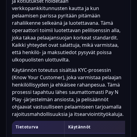
ja kotiutukset hoidetaan
verkkopankkitunnusten kautta ja kun
pelaamisen parissa pyritään pitämään
rahaliikenne selkeänä ja luotettavana. Tämä
operaattori toimii luotettavan pelilisenssin alla,
joka takaa pelaajansuojan korkeat standardit.
Kaikki yhteydet ovat salattuja, mikä varmistaa,
että henkilö- ja maksutiedot pysyvät poissa
ulkopuolisten ulottuvilta.
Käytännön toteutus sisältää KYC-prosessin
(Know Your Customer), joka varmistaa pelaajan
henkilöllisyyden ja ehkäisee rahanpesua. Tämä
prosessi tapahtuu lähes saumattomasti Pay N
Play -järjestelmän ansiosta, ja pelisäännöt
ohjaavat vastuulliseen pelaamiseen tarjoamalla
rajoitusmahdollisuuksia ja itsearviointityökaluja.
Tietoturva
Käytännöt