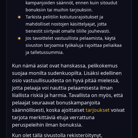
kampanjoiden säännöt, ennen kuin sitoudut
bonuksiin tai muihin tarjouksiin.
Tarkista pelitilin kotiutusrajoitukset ja
mahdolliset nostojen käsittelyajat, jotta
tienestit siirtyvät omalle tilille jouhevasti.
Jos tavoittelet vastuullista pelaamista, käytä
sivuston tarjoamia työkaluja rajoittaa peliaikaa
ja talletussummia.
Kun nämä asiat ovat hanskassa, pelikokemus
suojaa monilta sudenkuopilta. Lisäksi edellinen
osio vastuullisuudesta on hyvä pitää mielessä,
jotta pelaaja voi nauttia pelaamisesta ilman
liiallista riskiä ja harmia. Tavallista on myös, että
pelaajat seuraavat bonuskampanjoita
säännöllisesti, koska ajoittaiset
tarjoukset
voivat
tarjota merkittäviä etuja verrattuna
peruspeleihin ilman bonuksia.
Kun olet tällä sivustolla rekisteröitynyt,