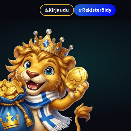
Kirjaudu
Rekisteröidy