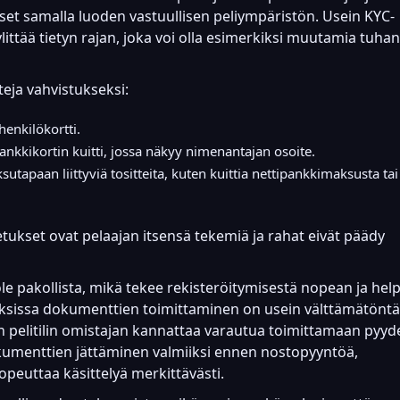
set samalla luoden vastuullisen peliympäristön. Usein KYC-
tää tietyn rajan, joka voi olla esimerkiksi muutamia tuhan
eja vahvistukseksi:
henkilökortti.
pankkikortin kuitti, jossa näkyy nimenantajan osoite.
tapaan liittyviä tositteita, kuten kuittia nettipankkimaksusta tai
letukset ovat pelaajan itsensä tekemiä ja rahat eivät päädy
le pakollista, mikä tekee rekisteröitymisestä nopean ja hel
tuksissa dokumenttien toimittaminen on usein välttämätöntä
en pelitilin omistajan kannattaa varautua toimittamaan pyyd
okumenttien jättäminen valmiiksi ennen nostopyyntöä,
nopeuttaa käsittelyä merkittävästi.