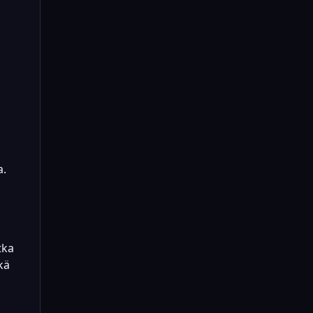
a.
tka
kä