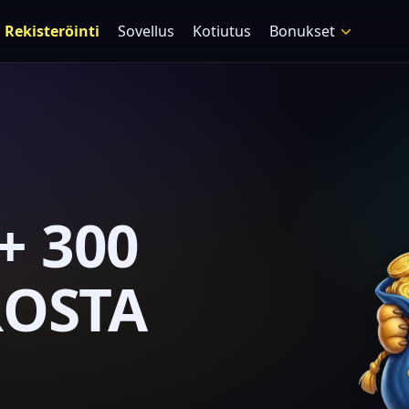
Rekisteröinti
Sovellus
Kotiutus
Bonukset
+ 300
ROSTA