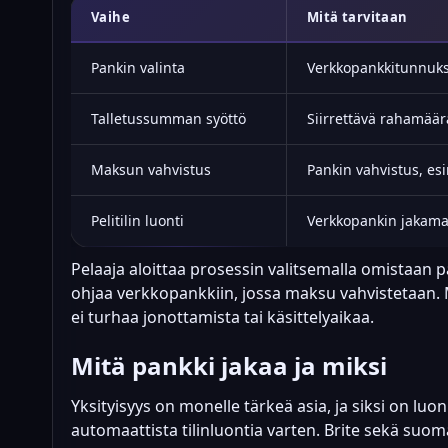
Vaihe
Mitä tarvitaan
Pankin valinta
Verkkopankkitunnukse
Talletussumman syöttö
Siirrettävä rahamäär
Maksun vahvistus
Pankin vahvistus, esi
Pelitilin luonti
Verkkopankin jakamat
Pelaaja aloittaa prosessin valitsemalla omistaan 
ohjaa verkkopankkiin, jossa maksu vahvistetaan. Mak
ei turhaa jonottamista tai käsittelyaikaa.
Mitä pankki jakaa ja miksi
Yksityisyys on monelle tärkeä asia, ja siksi on luonn
automaattista tilinluontia varten. Brite sekä suoma