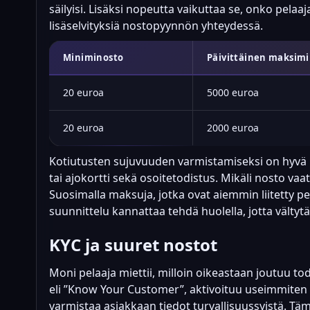
säilyisi. Lisäksi nopeutta vaikuttaa se, onko pelaaj
lisäselvityksiä nostopyynnön yhteydessä.
Miniminosto
Päivittäinen maksimi
20 euroa
5000 euroa
20 euroa
2000 euroa
Kotiutusten sujuvuuden varmistamiseksi on hyvä pi
tai ajokortti sekä osoitetodistus. Mikäli nosto va
Suosimalla maksuja, jotka ovat aiemmin liitetty pe
suunnittelu kannattaa tehdä huolella, jotta vältytää
KYC ja suuret nostot
Moni pelaaja miettii, milloin oikeastaan joutuu to
eli ”Know Your Customer”, aktivoituu useimmiten s
varmistaa asiakkaan tiedot turvallisuussyistä. Tä