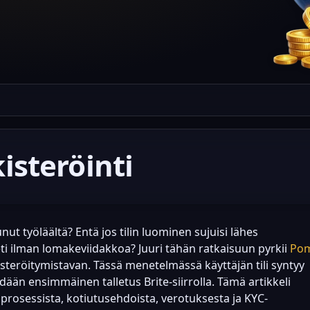
steröinti
t työläältä? Entä jos tilin luominen sujuisi lähes
i ilman lomakeviidakkoa? Juuri tähän ratkaisuun pyrkii
Po
kisteröitymistavan. Tässä menetelmässä käyttäjän tili syntyy
ään ensimmäinen talletus Brite-siirrolla. Tämä artikkeli
ä prosessista, kotiutusehdoista, verotuksesta ja KYC-