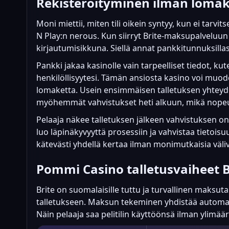
Rekisteröityminen ilman lomakk
Moni miettii, miten tili oikein syntyy, kun ei tarv
N Play:n nerous. Kun siirryt Brite-maksupalveluun 
kirjautumisikkuna. Siellä annat pankkitunnuksillas
Pankki jakaa kasinolle vain tarpeelliset tiedot, k
henkilöllisyytesi. Tämän ansiosta kasino voi muodo
lomaketta. Usein ensimmäisen talletuksen yhtey
myöhemmät vahvistukset heti alkuun, mikä nopeutt
Pelaaja näkee talletuksen jälkeen vahvistuksen on
luo läpinäkyvyyttä prosessiin ja vahvistaa tietoisu
kätevästi yhdellä kertaa ilman monimutkaisia väliv
Pommi Casino talletusvaiheet 
Brite on suomalaisille tuttu ja turvallinen maks
talletukseen. Maksun tekeminen yhdistää automaatt
Näin pelaaja saa pelitilin käyttöönsä ilman ylimäär