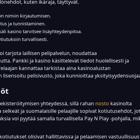
önehdot, kuten ikäraja, täyttyvät.
ön nimiin kirjautumisen.
stus ja tunnistaminen.
käli kasino tarvitsee lisäyhteydenpitoa.
otiutuksiin turvallisesti.
oi tarjota laillisen pelipalvelun, noudattaa
tta. Pankki ja kasino käsittelevät tiedot huolellisesti ja
Pelaajan kannattaa tarkistaa aina kasinoalustan
 lisensoitu pelisivusto, joka kunnioittaa yksityisyydensuoja
nöt
ekisteröitymisen yhteydessä, sillä rahan
nosto
kasinolta
elkeät ja suomalaisille pelaajille sopivat kotiutusehdot, jo
ia voi pyytää samalla turvallisella Pay N Play -pohjalla, mi
otiutukset olisivat hallittavissa ja pelaamisen vastuullisuus