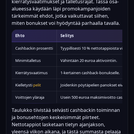
kierrätysvaatimukset ja talletusrajat. Tässä osa-
alueessa käydään läpi promokampanjoiden
tärkeimmät ehdot, jotka vaikuttavat siihen,
miten bonukset voi hyödyntää parhaalla tavalla.
Ehto
Selitys
Cashbackin prosentti
Tyypillisesti 10 % nettotappioista viikoitta
Minimitalletus
Vähintään 20 euroa aktivointiin.
Kierrätysvaatimus
1-kertainen cashback-bonukselle.
Kielletysti
pelit
Joidenkin pöytäpelien panokset eivät vai
Voittojen yläraja
Usein 500 euroa maksimivoitto cashbacki
Taulukko tiivistää selvästi cashbackin toiminnan
ja bonusehtojen keskeisimmät piirteet.
Nettotappiot lasketaan tietyn ajanjakson,
yleensä viikon aikana, ja tästä summasta pelaaja