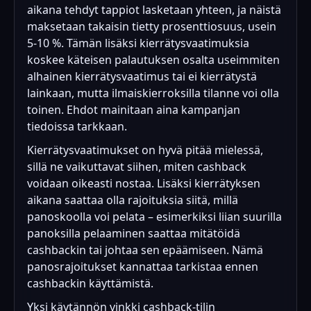
aikana tehdyt tappiot lasketaan yhteen, ja näistä
maksetaan takaisin tietty prosenttiosuus, usein
5-10 %. Tämän lisäksi kierrätysvaatimuksia
koskee käteisen palautuksen osalta useimmiten
alhainen kierrätysvaatimus tai ei kierrätystä
lainkaan, mutta ilmaiskierroksilla tilanne voi olla
toinen. Ehdot mainitaan aina kampanjan
tiedoissa tarkkaan.
Kierrätysvaatimukset on hyvä pitää mielessä,
sillä ne vaikuttavat siihen, miten cashback
voidaan oikeasti nostaa. Lisäksi kierrätyksen
aikana saattaa olla rajoituksia siitä, millä
panoskoolla voi pelata – esimerkiksi liian suurilla
panoksilla pelaaminen saattaa mitätöidä
cashbackin tai johtaa sen epäämiseen. Nämä
panosrajoitukset kannattaa tarkistaa ennen
cashbackin käyttämistä.
Yksi käytännön vinkki cashback-tilin