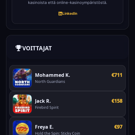
kasinoista että online-kasinoympäristöstä.
LinkedIn
VOITTAJAT
Mohammed K.
€711
North Guardians
Jack R.
€158
Firebird Spirit
Freya E.
€97
Hold the Spin: Sticky Coin