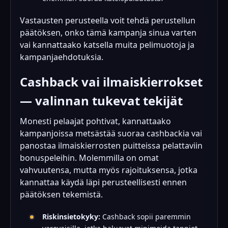
Vastausten perusteella voit tehdä perustellun
päätöksen, onko tämä kampanja sinua varten
vai kannattaako katsella muita pelimuotoja ja
kampanjaehdotuksia.
Cashback vai ilmaiskierrokset
— valinnan tukevat tekijät
Monesti pelaajat pohtivat, kannattaako
kampanjoissa metsästää suoraa cashbackia vai
panostaa ilmaiskierrosten puitteissa pelattaviin
bonuspeleihin. Molemmilla on omat
vahvuutensa, mutta myös rajoituksensa, jotka
kannattaa käydä läpi perusteellisesti ennen
päätöksen tekemistä.
Riskinsietokyky:
Cashback sopii paremmin