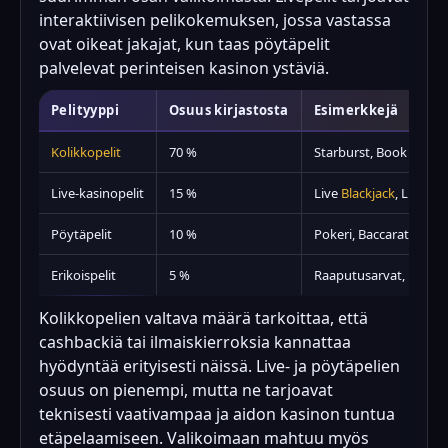
interaktiivisen pelikokemuksen, jossa vastassa
ovat oikeat jakajat, kun taas pöytäpelit
palvelevat perinteisen kasinon ystäviä.
Pelityyppi
Osuus kirjastosta
Esimerkkejä
Kolikkopelit
70 %
Starburst, Book of De
Live-kasinopelit
15 %
Live
Blackjack
, Live Ro
Pöytäpelit
10 %
Pokeri, Baccarat,
Rulet
Erikoispelit
5 %
Raaputusarvat, Bingo
Kolikkopelien valtava määrä tarkoittaa, että
cashbackiä tai ilmaiskierroksia kannattaa
hyödyntää erityisesti näissä. Live- ja pöytäpelien
osuus on pienempi, mutta ne tarjoavat
teknisesti vaativampaa ja aidon kasinon tuntua
etäpelaamiseen. Valikoimaan mahtuu myös