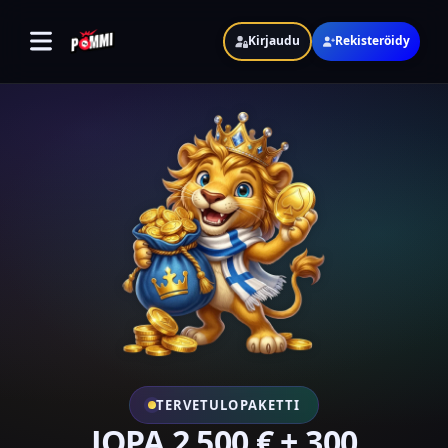
Kirjaudu
Rekisteröidy
Valikko
Pelit
Kirjaudu
Rekisteröinti
Sovellus
Kotiutus
Bonukset
TERVETULOPAKETTI
JOPA 2 500 € + 300