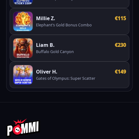
Millie Z.
€115
Elephant’s Gold Bonus Combo
Liam B.
€230
Buffalo Gold Canyon
Oliver H.
€149
Gates of Olympus: Super Scatter