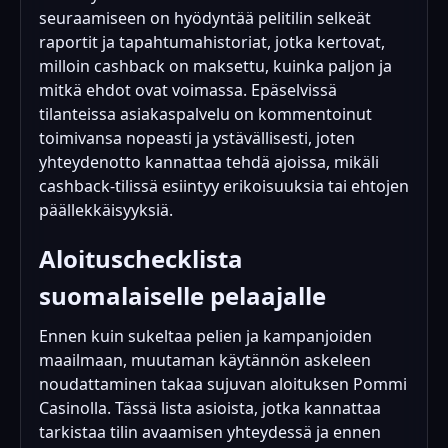
seuraamiseen on hyödyntää pelitilin selkeät
raportit ja tapahtumahistoriat, jotka kertovat,
milloin cashback on maksettu, kuinka paljon ja
mitkä ehdot ovat voimassa. Epäselvissä
tilanteissa asiakaspalvelu on kommentoinut
toimivansa nopeasti ja ystävällisesti, joten
yhteydenotto kannattaa tehdä ajoissa, mikäli
cashback-tilissä esiintyy erikoisuuksia tai ehtojen
päällekkäisyyksiä.
Aloituschecklista
suomalaiselle pelaajalle
Ennen kuin sukeltaa pelien ja kampanjoiden
maailmaan, muutaman käytännön askeleen
noudattaminen takaa sujuvan aloituksen Pommi
Casinolla. Tässä lista asioista, jotka kannattaa
tarkistaa tilin avaamisen yhteydessä ja ennen