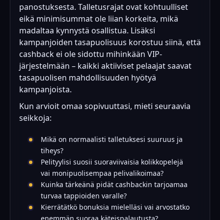
panostuksesta. Talletusrajat ovat kohtuulliset
eikä minimisummat ole liian korkeita, mikä
madaltaa kynnystä osallistua. Lisäksi
kampanjoiden tasapuolisuus korostuu siinä, että
cashback ei ole sidottu mihinkään VIP-
järjestelmään – kaikki aktiiviset pelaajat saavat
tasapuolisen mahdollisuuden hyötyä
kampanjoista.
Kun arvioit omaa sopivuuttasi, mieti seuraavia
seikkoja:
Mikä on normaalisti talletuksesi suuruus ja
tiheys?
Pelityylisi suosii suoraviivaisia kolikkopelejä
vai monipuolisempaa pelivalikoimaa?
Kuinka tärkeänä pidät cashbackin tarjoamaa
turvaa tappioiden varalle?
Kierrätätkö bonuksia mielelläsi vai arvostatko
enemmän suoraa käteispalautusta?