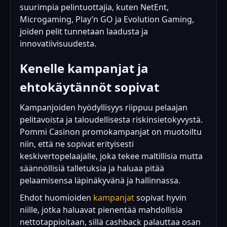
suurimpia pelintuottajia, kuten NetEnt,
Microgaming, Play’n GO ja Evolution Gaming,
joiden pelit tunnetaan laadusta ja
innovatiivisuudesta.
Kenelle kampanjat ja
ehtokäytännöt sopivat
Kampanjoiden hyödyllisyys riippuu pelaajan
pelitavoista ja taloudellisesta riskinsietokyvystä.
Pommi Casinon promokampanjat on muotoiltu
niin, että ne sopivat erityisesti
keskivertopelaajalle, joka tekee maltillisia mutta
säännöllisiä talletuksia ja haluaa pitää
pelaamisensa läpinäkyvänä ja hallinnassa.
Ehdot huomioiden
kampanjat
sopivat hyvin
niille, jotka haluavat pienentää mahdollisia
nettotappioitaan, sillä cashback palauttaa osan