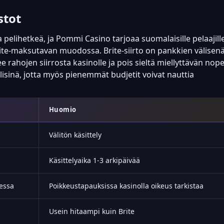
stot
 pelihetkeä, ja Pommi Casino tarjoaa suomalaisille pelaajill
maksutavan muodossa. Brite-siirto on pankkien välisen
 rahojen siirrosta kasinolle ja pois sieltä miellyttävän nop
llisinä, jotta myös pienemmät budjetit voivat nauttia
Huomio
Välitön käsittely
Käsittelyaika 1-3 arkipäivää
essa
Poikkeustapauksissa kasinolla oikeus tarkistaa
Usein hitaampi kuin Brite