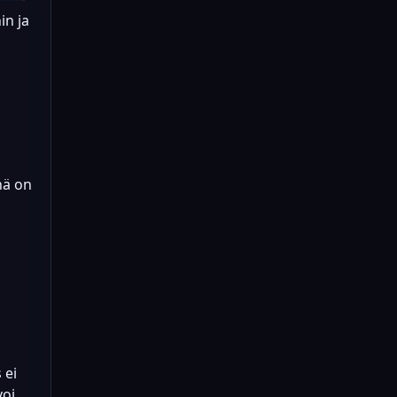
in ja
nä on
 ei
voi