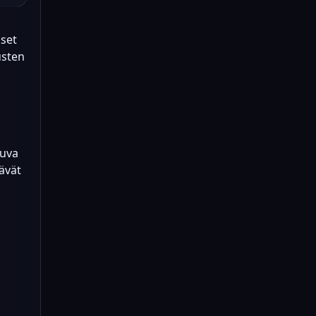
kset
usten
kuva
tävät