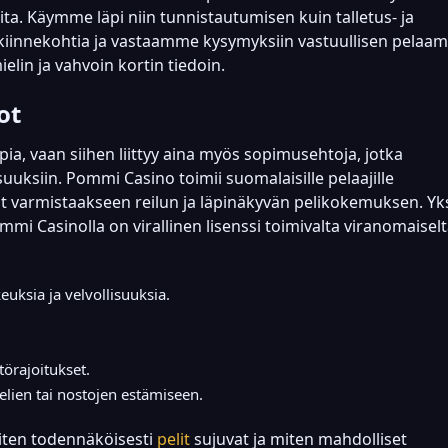
ita. Käymme läpi niin tunnistautumisen kuin talletus- ja
iinnekohtia ja vastaamme kysymyksiin vastuullisen pelaam
ielin ja vahvoin kortin tiedoin.
ot
pia, vaan siihen liittyy aina myös sopimusehtoja, jotka
suuksiin. Pommi Casino toimii suomalaisille pelaajille
nöt varmistaakseen reilun ja läpinäkyvän pelikokemuksen. Yk
mmi Casinolla on virallinen lisenssi toimivalta viranomaiselt
uksia ja velvollisuuksia.
törajoitukset.
elien tai nostojen estämiseen.
 miten todennäköisesti
pelit
sujuvat ja miten mahdolliset