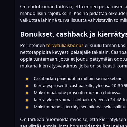
On ehdottoman tärkeää, että ennen pelaamisen alo
mahdollisiin rajoituksiin. Kasino pidättää oikeude
vaikuttaa lähinnä turvallisuutta vahvistaviin toim
Bonukset, cashback ja kierräty
Perinteinen
tervetuliaisbonus
ei kuulu tämän kasi
nettotappioita kevyesti pelaajalle takaisin. Cash
oppia tuntemaan, jotta et joudu pettymään odotu
mukana kierrätysvaatimus, joka on selkeästi komm
Cashbackin pääehdot ja milloin se maksetaan.
Kierrätysprosentti cashbackille, yleensä 20-30 %
Maksimipalautusprosentti mukana ehdoissa.
Kierrätyksen voimassaoloaika, yleensä 24-48 tu
Maksimipanos kierrätyksen aikana, sekä sallitut 
On tärkeää huomioida myös se, että kierrätyksen 
saa ylittää ehtoja, jotta bonuspidätyksiä tai pela