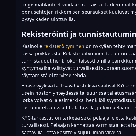
ongelmatilanteet voidaan ratkaista. Tarkemmat kohd
bonusehtojen rikkomisen seuraukset kuuluvat myö
pysyy käden ulottuvilla.
Rekisteröinti ja tunnistautumi
Kasinolle
rekisteröityminen
on nykyään tehty mahd
tässä poikkeusta. Rekisteröityminen tapahtuu pää
tunnistaudut henkilökohtaisesti omilla pankkitunnuk
syntymäaika välittyvät turvallisesti suoraan suom
täyttämistä ei tarvitse tehdä.
Epäselvyyksiä tai lisävahvistuksia vaativat KYC-p
usein noston yhteydessä tai suurissa talletusmääri
jotka voivat olla esimerkiksi henkilöllisyystodistu
ne toimitetaan vaaditulla tavalla, jolloin pelaamin
KYC-tarkastus on tärkeää sekä pelaajalle että kasin
turvallisesti. Pelaajan kannattaa varmistaa, että h
saatavilla, jotta käsittely sujuu ilman viiveitä.