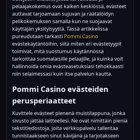
pelaajakokemus ovat kaiken keskiössä, evästeet
auttavat tarjoamaan sujuvan ja räätälöidyn
pelikokemuksen samalla kun ne suojaavat
käyttäjän yksityisyyttä. Tässä artikkelissa
pureudutaan tarkasti
Pommi Casino
evästekäytäntöihin, siitä miten eri evästetyypit
toimivat, mitä suostumus käytännössä
tarkoittaa suomalaisille pelaajille, ja kuinka voit
hallinnoida omia evästeasetuksiasi tehokkaasti
niin selaimessasi kuin itse palvelun kautta.
Pommi Casino evästeiden
perusperiaatteet
Kuvittele evästeet pienenä muistilappuna, jonka
sivusto jättää laitteellesi. Ne ovat nimittäin pieniä
tekstitiedostoja, joita verkkopalvelu tallentaa
tunnistaakseen sinut kävijänä ja tarjotakseen