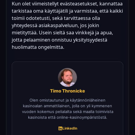
Kun olet viimeistellyt evästeasetukset, kannattaa
tarkistaa oma käyttäjätili ja varmistaa, että kaikki
toimii odotetusti, sekä tarvittaessa olla
yhteydessä asiakaspalveluun, jos jokin
mietityttää. Usein sieltä saa vinkkejä ja apua,
jotta pelaaminen onnistuu yksityisyydestä
huolimatta ongelmitta.
Timo Thronicke
Olen omistautunut ja käytännönläheinen
kasinoalan ammattilainen, jolla on yli kymmenen
vuoden kokemus pelialalta sekä maalla toimivista
kasinoista että online-kasinoympäristöstä.
LinkedIn