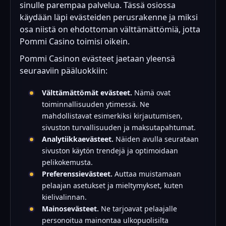
sinulle parempaa palvelua. Tässä osiossa
käydään läpi evästeiden perusrakenne ja miksi
osa niistä on ehdottoman välttämättömiä, jotta
Pommi Casino toimisi oikein.
Pommi Casinon evästeet jaetaan yleensä
seuraaviin pääluokkiin:
Välttämättömät evästeet.
Nämä ovat
toiminnallisuuden ytimessä. Ne
mahdollistavat esimerkiksi kirjautumisen,
sivuston turvallisuuden ja maksutapahtumat.
Analytiikkaevästeet.
Näiden avulla seurataan
sivuston käytön trendejä ja optimoidaan
pelikokemusta.
Preferenssievästeet.
Auttaa muistamaan
pelaajan asetukset ja mieltymykset, kuten
kielivalinnan.
Mainosevästeet.
Ne tarjoavat pelaajalle
personoitua mainontaa ulkopuolisilta