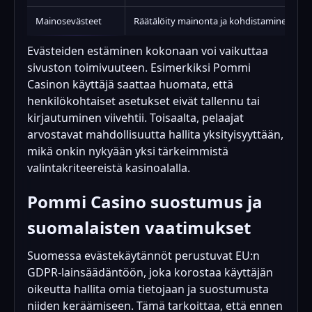
Mainosevästeet
Räätälöity mainonta ja kohdistaminen
Evästeiden estäminen kokonaan voi vaikuttaa
sivuston toimivuuteen. Esimerkiksi Pommi
Casinon käyttäjä saattaa huomata, että
henkilökohtaiset asetukset eivät tallennu tai
kirjautuminen viivehtii. Toisaalta, pelaajat
arvostavat mahdollisuutta hallita yksityisyyttään,
mikä onkin nykyään yksi tärkeimmistä
valintakriteereistä kasinoalalla.
Pommi Casino suostumus ja
suomalaisten vaatimukset
Suomessa evästekäytännöt perustuvat EU:n
GDPR-lainsäädäntöön, joka korostaa käyttäjän
oikeutta hallita omia tietojaan ja suostumusta
niiden keräämiseen. Tämä tarkoittaa, että ennen