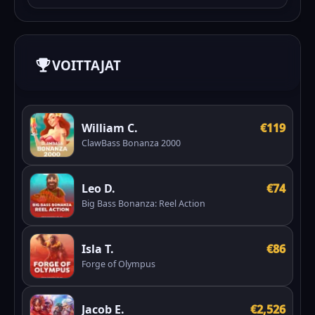
VOITTAJAT
William C.
€119
ClawBass Bonanza 2000
Leo D.
€74
Big Bass Bonanza: Reel Action
Isla T.
€86
Forge of Olympus
Jacob E.
€2,526