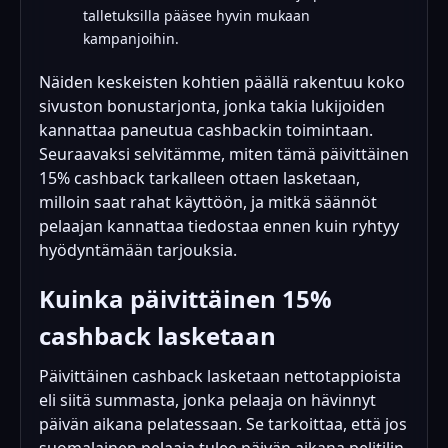
talletuksilla pääsee hyvin mukaan
kampanjoihin.
Näiden keskeisten kohtien päällä rakentuu koko
sivuston bonustarjonta, jonka takia lukijoiden
kannattaa paneutua cashbackin toimintaan.
Seuraavaksi selvitämme, miten tämä päivittäinen
15% cashback tarkalleen ottaen lasketaan,
milloin saat rahat käyttöön, ja mitkä säännöt
pelaajan kannattaa tiedostaa ennen kuin ryhtyy
hyödyntämään tarjouksia.
Kuinka päivittäinen 15%
cashback lasketaan
Päivittäinen cashback lasketaan nettotappioista
eli siitä summasta, jonka pelaaja on hävinnyt
päivän aikana pelatessaan. Se tarkoittaa, että jos
suomalainen pelaaja tulee päivän aikana pelitilin