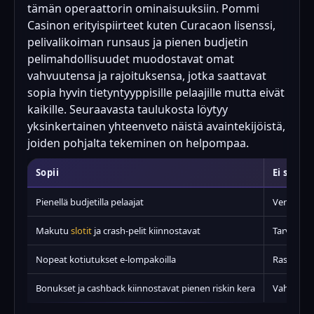
tämän operaattorin ominaisuuksiin. Pommi
Casinon erityispiirteet kuten Curacaon lisenssi,
pelivalikoiman runsaus ja pienen budjetin
pelimahdollisuudet muodostavat omat
vahvuutensa ja rajoituksensa, jotka saattavat
sopia hyvin tietyntyyppisille pelaajille mutta eivät
kaikille. Seuraavasta taulukosta löytyy
yksinkertainen yhteenveto näistä avaintekijöistä,
joiden pohjalta tekeminen on helpompaa.
Sopii
Ei sovi
Pienellä budjetilla pelaajat
Verovapai
Makutu
slotit
ja crash-pelit kiinnostavat
Tarve vahv
Nopeat kotiutukset e-lompakoilla
Raskaat n
Bonukset ja cashback kiinnostavat pienen riskin kera
Vahvaa ku