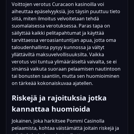
Voittojen verotus Curacaon kasinoilla voi
aiheuttaa epäselvyyksiä, jos täysin puuttuu tieto
siitä, miten ilmoitus velvoitetaan tehdä
suomalaisessa verotuksessa. Paras tapa on
säilyttää kaikki pelitapahtumat ja käyttää
tarvittaessa veroasiantuntijan apua, jotta oma
taloudenhallinta pysyy kunnossa ja vältyt
yllättäviltä maksuvelvollisuuksilta. Vaikka
verotus voi tuntua ylimääräiseltä vaivalta, se ei
sinänsä vaikuta suoraan pelaamisen nautintoon
tai bonusten saantiin, mutta sen huomioiminen
on tärkeää kokonaiskuvaa ajatellen.
Riskejä ja rajoituksia jotka
kannattaa huomioida
Jokainen, joka harkitsee Pommi Casinolla
pelaamista, kohtaa väistämättä joitain riskejä ja