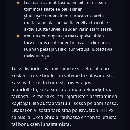
Lisenssin saanut kasino on laillinen ja sen
toimintaa säätelee paikallinen
yhteistyöviranomainen Curaçaon saarella,
mutta suomalaispelaajilta edellytetään itse
aktiivisuutta turvallisuuden varmistamisessa.
Kotiutusten nopeus ja maksupalveluiden
turvallisuus ovat kuitenkin hyvässä kunnossa,
kunhan pelaaja valikoi tunnettuja, luotettavia
maksutapoja.
Turvallisuuden varmistamiseksi pelaajalla on
keskeistä itse huolehtia vahvoista salasanoista,
kaksivaiheisesta tunnistamisesta jos
mahdollista, sekä seurata omaa pelibudjettiaan
tarkasti. Esimerkiksi pelirajoitusten asettaminen
käyttäjätilille auttaa vastuullisessa pelaamisessa.
Lisäksi on viisasta tarkistaa pelisivuston HTTPS-
salaus ja lukea ehtoja rauhassa ennen talletusta
tai bonuksen lunastamista.