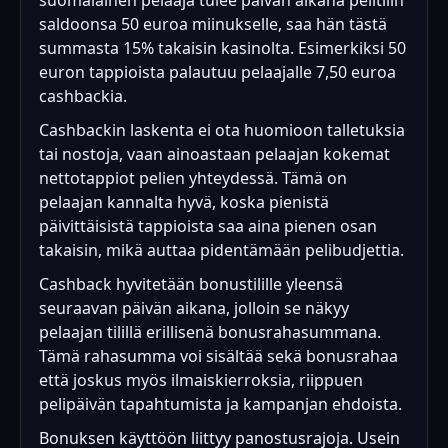
saldoonsa 50 euroa miinukselle, saa hän tästä
summasta 15% takaisin kasinolta. Esimerkiksi 50
euron tappioista palautuu pelaajalle 7,50 euroa
cashbackia.
Cashbackin laskenta ei ota huomioon talletuksia
tai nostoja, vaan ainoastaan pelaajan kokemat
nettotappiot pelien yhteydessä. Tämä on
pelaajan kannalta hyvä, koska pienistä
päivittäisistä tappioista saa aina pienen osan
takaisin, mikä auttaa pidentämään pelibudjettia.
Cashback hyvitetään bonustilille yleensä
seuraavan päivän aikana, jolloin se näkyy
pelaajan tilillä erillisenä bonusrahasummana.
Tämä rahasumma voi sisältää sekä bonusrahaa
että joskus myös ilmaiskierroksia, riippuen
pelipäivän tapahtumista ja kampanjan ehdoista.
Bonuksen käyttöön liittyy panostusrajoja. Usein