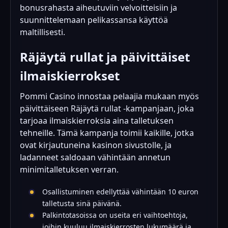
bonusrahasta aiheutuviin velvoitteisiin ja
suunnittelemaan pelikassansa käyttöä
maltillisesti.
Räjäytä rullat ja päivittäiset
ilmaiskierrokset
Pommi Casino innostaa pelaajia mukaan myös
päivittäiseen Räjäytä rullat -kampanjaan, joka
tarjoaa ilmaiskierroksia aina talletuksen
tehneille. Tämä kampanja toimii kaikille, jotka
ovat kirjautuneina kasinon sivustolle, ja
ladanneet saldoaan vähintään annetun
minimitalletuksen verran.
Osallistuminen edellyttää vähintään 10 euron
talletusta sinä päivänä.
Palkintotasoissa on useita eri vaihtoehtoja,
joihin kuuluu ilmaiskierrosten lukumäärä ja