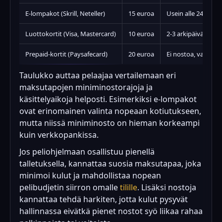
E-lompakot (Skrill, Neteller)
15 euroa
Usein alle 24 tunti
Luottokortit (Visa, Mastercard)
10 euroa
2-3 arkipäivää
Prepaid-kortit (Paysafecard)
20 euroa
Ei nostoa, vain tall
Taulukko auttaa pelaajaa vertailemaan eri
maksutapojen miniminostorajoja ja
käsittelyaikoja helposti. Esimerkiksi e-lompakot
ovat erinomainen valinta nopeaan kotiutukseen,
mutta niissä miniminosto on hieman korkeampi
kuin verkkopankissa.
Jos peliohjelmaan osallistuu pienellä
talletuksella, kannattaa suosia maksutapaa, joka
minimoi kulut ja mahdollistaa nopean
pelibudjetin siirron omalle
tilille
. Lisäksi nostoja
kannattaa tehdä harkiten, jotta kulut pysyvät
hallinnassa eivätkä pienet nostot syö liikaa rahaa